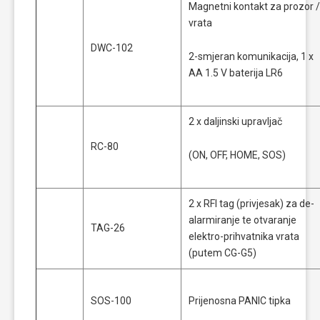
Magnetni kontakt za prozor /
vrata
DWC-102
2-smjeran komunikacija, 1 x
AA 1.5 V baterija LR6
2 x daljinski upravljač
RC-80
(ON, OFF, HOME, SOS)
2 x RFI tag (privjesak) za de-
alarmiranje te otvaranje
TAG-26
elektro-prihvatnika vrata
(putem CG-G5)
SOS-100
Prijenosna PANIC tipka