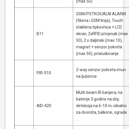
(max 50)
GSM/PSTN DUALNI ALARM
(fiksna i GSM linija), Touch
staklena tipkovnica + LCD
B11
ekran, 2xRFID privjesak (max
50), 2 x daljinski (max 10),
magnet + senzor pokreta
(max 50), prisluškivanje
2-way senzor pokreta imun
PIR-910
na ljubimce
Multi-beam IR barijera, na
baterije 3 godine na sby,
AID-420
detekcija na 6-10 m, idealno
za dvorišta, balkone, ograde
…