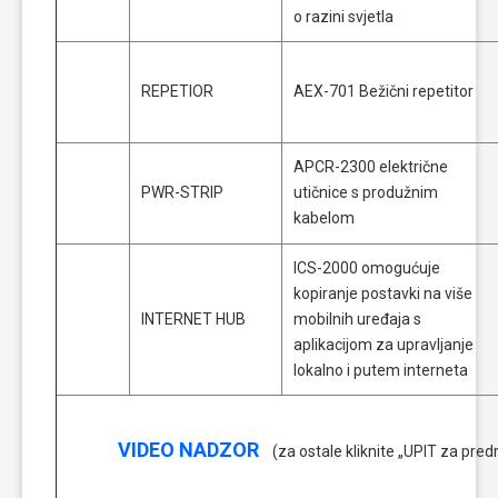
o razini svjetla
REPETIOR
AEX-701 Bežični repetitor
APCR-2300 električne
PWR-STRIP
utičnice s produžnim
kabelom
ICS-2000 omogućuje
kopiranje postavki na više
INTERNET HUB
mobilnih uređaja s
aplikacijom za upravljanje
lokalno i putem interneta
VIDEO NADZOR
(za ostale kliknite „UPIT za pred