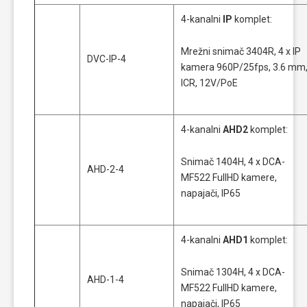
4-kanalni
IP
komplet:
Mrežni snimač 3404R, 4 x IP
DVC-IP-4
kamera 960P/25fps, 3.6 mm
ICR, 12V/PoE
4-kanalni
AHD2
komplet:
Snimač 1404H, 4 x DCA-
AHD-2-4
MF522 FullHD kamere,
napajači, IP65
4-kanalni
AHD1
komplet:
Snimač 1304H, 4 x DCA-
AHD-1-4
MF522 FullHD kamere,
napajači, IP65