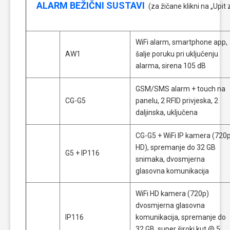
ALARM BEŽIČNI SUSTAVI
(za žičane klikni na „Upit
WiFi alarm, smartphone app,
AW1
šalje poruku pri uključenju
alarma, sirena 105 dB
GSM/SMS alarm + touch na
CG-G5
panelu, 2 RFID privjeska, 2
daljinska, uključena
CG-G5 + WiFi IP kamera (720
HD), spremanje do 32 GB
G5 + IP116
snimaka, dvosmjerna
glasovna komunikacija
WiFi HD kamera (720p)
dvosmjerna glasovna
IP116
komunikacija, spremanje do
32 GB, super široki kut @ 5