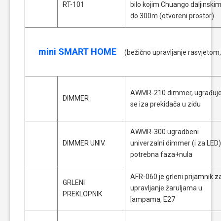
RT-101
bilo kojim Chuango daljinski
do 300m (otvoreni prostor)
mini SMART HOME
(bežično upravljanje rasvjetom,
AWMR-210 dimmer, ugrađuj
DIMMER
se iza prekidača u zidu
AWMR-300 ugradbeni
DIMMER UNIV.
univerzalni dimmer (i za LED)
potrebna faza+nula
AFR-060 je grleni prijamnik z
GRLENI
upravljanje žaruljama u
PREKLOPNIK
lampama, E27