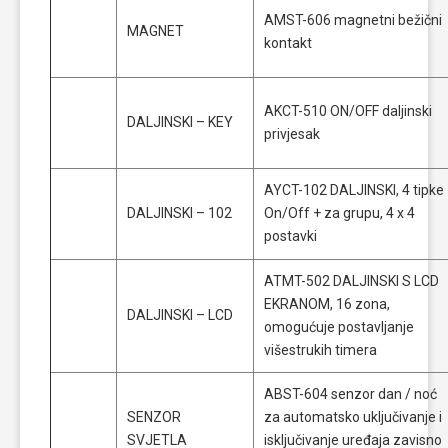
AMST-606 magnetni bežični
MAGNET
kontakt
AKCT-510 ON/OFF daljinski
DALJINSKI – KEY
privjesak
AYCT-102 DALJINSKI, 4 tipke
DALJINSKI – 102
On/Off + za grupu, 4 x 4
postavki
ATMT-502 DALJINSKI S LCD
EKRANOM, 16 zona,
DALJINSKI – LCD
omogućuje postavljanje
višestrukih timera
ABST-604 senzor dan / noć
SENZOR
za automatsko uključivanje i
SVJETLA
isključivanje uređaja zavisno