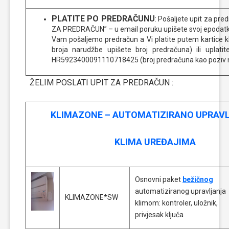
PLATITE PO PREDRAČUNU
: Pošaljete upit za pr
ZA PREDRAČUN” – u email poruku upišete svoj epodatke, 
Vam pošaljemo predračun a Vi platite putem kartice kli
broja narudžbe upišete broj predračuna) ili uplat
HR5923400091110718425 (broj predračuna kao poziv n
ŽELIM POSLATI UPIT ZA PREDRAČUN :
KLIMAZONE –
AUTOMATIZIRANO UPRAV
KLIMA UREĐAJIMA
Osnovni paket
bežičnog
automatiziranog upravljanja
KLIMAZONE*SW
klimom: kontroler, uložnik,
privjesak ključa