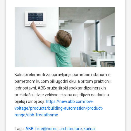
Kako bi elementi za upravljanje pametnim stanom ili
pametnom kućom bili ugodni oku, a pritom praktični i
jednostavni, ABB pruža široki spektar dizajnerskih
prekidača i dvije veličine ekrana osjetljivih na dodir u
bijeloj i crnoj boji.
https://new.abb.com/low-
voltage/products/building-automation/product-
range/abb-freeathome
Tags:
ABB-free@home
,
architecture
,
kućna